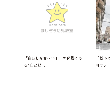
「宿題しなさ〜い！」の背景にあ
「松下
る“自己効...
町サテ..