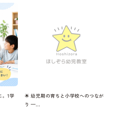
に。1学
🌟 幼児期の育ちと小学校へのつなが
り —...