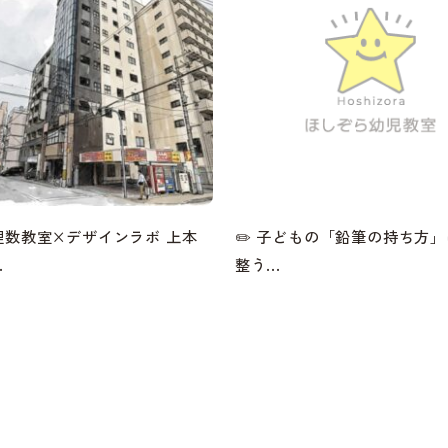
理数教室×デザインラボ 上本
✏️ 子どもの「鉛筆の持ち方
.
整う...